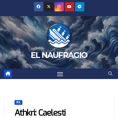
Saltar
al
contenido
EL NAUFRAGIO
ROL
Athkri: Caelesti