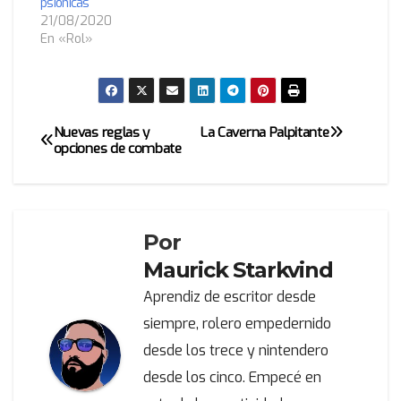
psiónicas
21/08/2020
En «Rol»
Nuevas reglas y
La Caverna Palpitante
Navegación
opciones de combate
de
entradas
Por
Maurick Starkvind
Aprendiz de escritor desde
siempre, rolero empedernido
desde los trece y nintendero
desde los cinco. Empecé en