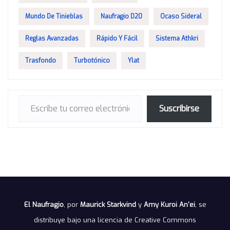
Mundo De Tinieblas
Naufragio D20
Ocaso Sideral
Reglas Avanzadas
Rápido Y Fácil
Sistema Athkri
Trasfondo
Turbotónico
Ylat
Escribe tu correo electrónico…
Suscribirse
El Naufragio
, por
Maurick Starkvind
y
Amy Kuroi An'ei
, se
distribuye bajo una
licencia de Creative Commons