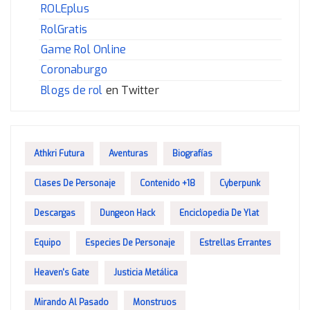
ROLEplus
RolGratis
Game Rol Online
Coronaburgo
Blogs de rol
en Twitter
Athkri Futura
Aventuras
Biografías
Clases De Personaje
Contenido +18
Cyberpunk
Descargas
Dungeon Hack
Enciclopedia De Ylat
Equipo
Especies De Personaje
Estrellas Errantes
Heaven's Gate
Justicia Metálica
Mirando Al Pasado
Monstruos