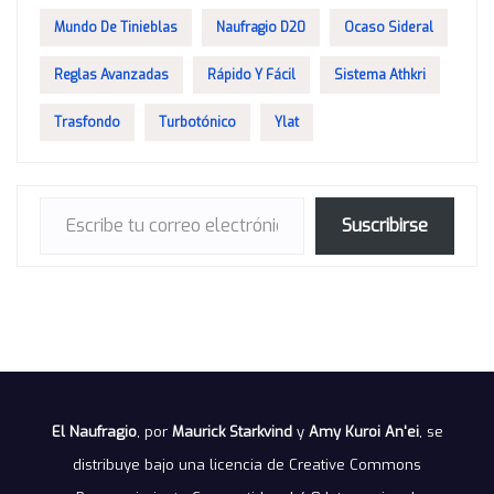
Mundo De Tinieblas
Naufragio D20
Ocaso Sideral
Reglas Avanzadas
Rápido Y Fácil
Sistema Athkri
Trasfondo
Turbotónico
Ylat
Escribe tu correo electrónico…
Suscribirse
El Naufragio
, por
Maurick Starkvind
y
Amy Kuroi An'ei
, se
distribuye bajo una
licencia de Creative Commons