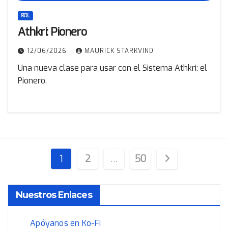
ROL
Athkri: Pionero
12/06/2026
MAURICK STARKVIND
Una nueva clase para usar con el Sistema Athkri: el
Pionero.
Paginación
1
2
…
50
de
Nuestros Enlaces
entradas
Apóyanos en Ko-Fi