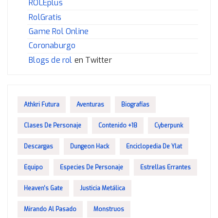
ROLEplus
RolGratis
Game Rol Online
Coronaburgo
Blogs de rol
en Twitter
Athkri Futura
Aventuras
Biografías
Clases De Personaje
Contenido +18
Cyberpunk
Descargas
Dungeon Hack
Enciclopedia De Ylat
Equipo
Especies De Personaje
Estrellas Errantes
Heaven's Gate
Justicia Metálica
Mirando Al Pasado
Monstruos