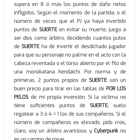
supera en 8 ó más los puntos de daño netos
infligidos. Según el momento de la partida, o el
número de veces que el PJ ya haya invertido
puntos de
SUERTE
en evitar su muerte, juego a
ser dios como árbitro, decidiendo cuantos putos
de
SUERTE
ha de invertir el desdichado jugador
para que su personaje no palme en el acto con la
cabeza reventada o el torso abierto por el filo de
una monokatana Kendaichi. Por norma y de
primeras, 2 puntos propios de
SUERTE
son un
buen precio para tirar en las tablas de
POR LOS
PELOS
de mi propia invención. Si la víctima no
tiene suficientes puntos de
SUERTE
, suelo
regatear a 3 ó 4 = 1 los de sus compañeros. Si el
número de compañeros es elevado, pido más,
claro, soy un árbitro avaricioso, y
Cyberpunk
no
es un camino de rosas.