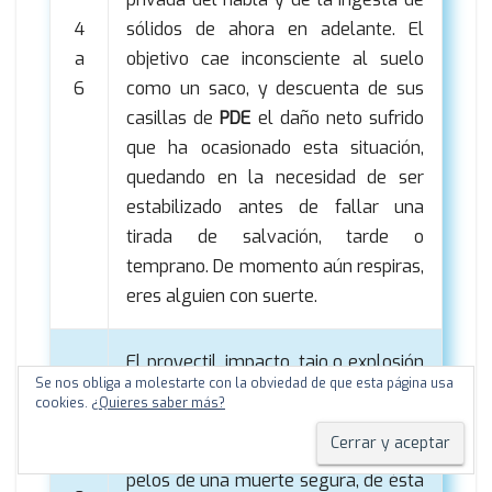
4
sólidos de ahora en adelante. El
a
objetivo cae inconsciente al suelo
6
como un saco, y descuenta de sus
casillas de
PDE
el daño neto sufrido
que ha ocasionado esta situación,
quedando en la necesidad de ser
estabilizado antes de fallar una
tirada de salvación, tarde o
temprano. De momento aún respiras,
eres alguien con suerte.
El proyectil, impacto, tajo o explosión
Se nos obliga a molestarte con la obviedad de que esta página usa
destruye por completo el blindaje
cookies.
¿Quieres saber más?
(implantado o externo) reduciendo a
0 su
CP
, pero te has librado por los
7
pelos de una muerte segura, de ésta