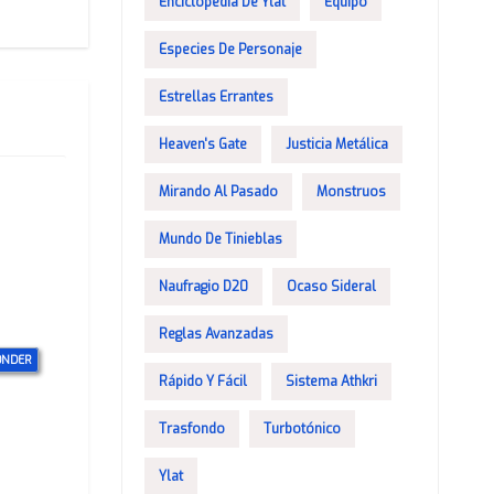
Enciclopedia De Ylat
Equipo
Especies De Personaje
Estrellas Errantes
Heaven's Gate
Justicia Metálica
Mirando Al Pasado
Monstruos
Mundo De Tinieblas
Naufragio D20
Ocaso Sideral
Reglas Avanzadas
ONDER
Rápido Y Fácil
Sistema Athkri
Trasfondo
Turbotónico
Ylat