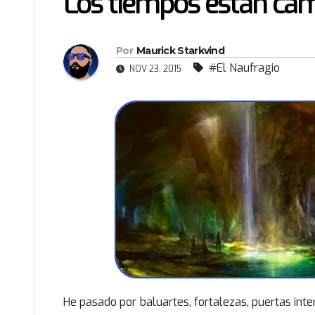
Los tiempos están ca
Por
Maurick Starkvind
#El Naufragio
NOV 23, 2015
He pasado por baluartes, fortalezas, puertas in