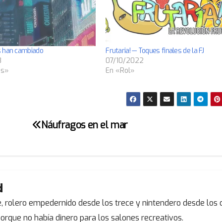
s han cambiado
Frutaria! — Toques finales de la FJ
8
07/10/2022
as»
En «Rol»
Náufragos en el mar
d
, rolero empedernido desde los trece y nintendero desde los c
orque no había dinero para los salones recreativos.