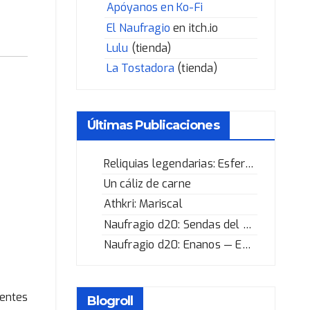
Apóyanos en Ko-Fi
El Naufragio
en itch.io
Lulu
(tienda)
La Tostadora
(tienda)
Últimas Publicaciones
Reliquias legendarias: Esfera de los Corazones Rotos
Un cáliz de carne
Athkri: Mariscal
Naufragio d20: Sendas del Héroe
Naufragio d20: Enanos — Enano selvático
 entes
Blogroll