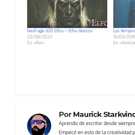
Naufragio d20: Elfos — Elfos blancos
Los tiempo
22/08/2025
16/03/201
En «Rol»
En «Notici
Navegación
de
entradas
Por
Maurick Starkvin
Aprendiz de escritor desde siempre
Empecé en esto de la creatividad p