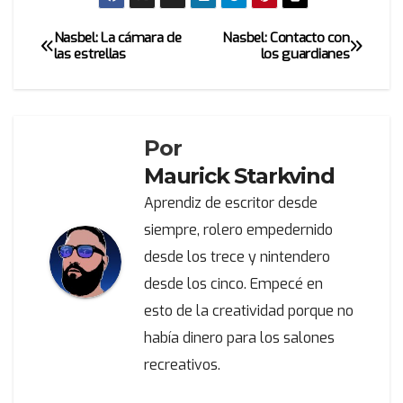
Nasbel: La cámara de
Nasbel: Contacto con
Navegación
las estrellas
los guardianes
de
entradas
Por
Maurick Starkvind
Aprendiz de escritor desde
siempre, rolero empedernido
desde los trece y nintendero
desde los cinco. Empecé en
esto de la creatividad porque no
había dinero para los salones
recreativos.