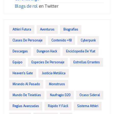
Blogs de rol
en Twitter
Athkri Futura
Aventuras
Biografías
Clases De Personaje
Contenido +18
Cyberpunk
Descargas
Dungeon Hack
Enciclopedia De Ylat
Equipo
Especies De Personaje
Estrellas Errantes
Heaven's Gate
Justicia Metálica
Mirando Al Pasado
Monstruos
Mundo De Tinieblas
Naufragio D20
Ocaso Sideral
Reglas Avanzadas
Rápido Y Fácil
Sistema Athkri