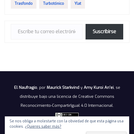
Trasfondo
Turbotónico
Ylat
Escribe tu correo electrónico…
Suscribirse
El Naufragio
, por
Maurick Starkvind
y
Amy Kuroi An'ei
, se
distribuye bajo una
licencia de Creative Commons
Reconocimiento-CompartirIgual 4.0 Internacional
.
Se nos obliga a molestarte con la obviedad de que esta página usa
cookies.
¿Quieres saber más?
Política de privacidad