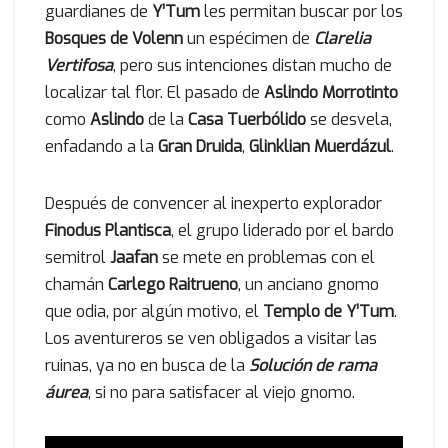
guardianes de
Y’Tum
les permitan buscar por los
Bosques de Volenn
un espécimen de
Clarelia
Vertifosa
, pero sus intenciones distan mucho de
localizar tal flor. El pasado de
Aslindo Morrotinto
como
Aslindo
de la
Casa Tuerbólido
se desvela,
enfadando a la
Gran Druida
,
Glinklian Muerdázul
.
Después de convencer al inexperto explorador
Finodus Plantisca
, el grupo liderado por el bardo
semitrol
Jaafan
se mete en problemas con el
chamán
Carlego Raitrueno
, un anciano gnomo
que odia, por algún motivo, el
Templo de Y’Tum
.
Los aventureros se ven obligados a visitar las
ruinas, ya no en busca de la
Solución de rama
áurea
, si no para satisfacer al viejo gnomo.