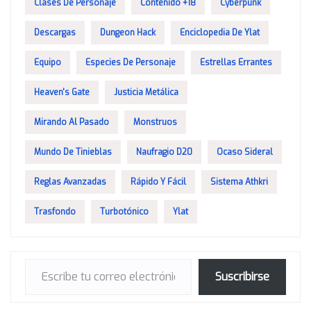
Clases De Personaje
Contenido +18
Cyberpunk
Descargas
Dungeon Hack
Enciclopedia De Ylat
Equipo
Especies De Personaje
Estrellas Errantes
Heaven's Gate
Justicia Metálica
Mirando Al Pasado
Monstruos
Mundo De Tinieblas
Naufragio D20
Ocaso Sideral
Reglas Avanzadas
Rápido Y Fácil
Sistema Athkri
Trasfondo
Turbotónico
Ylat
Escribe tu correo electrónico…
Suscribirse