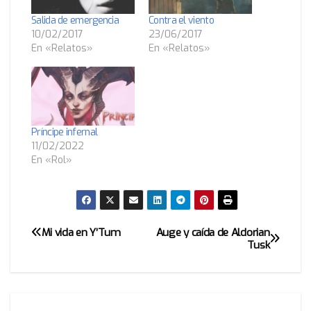
Salida de emergencia
Contra el viento
10/02/2017
23/06/2017
En «Relatos»
En «Relatos»
Príncipe infernal
11/02/2022
En «Rol»
Mi vida en Y’Tum
Auge y caída de Aldorian
Navegación
Tusk
de
entradas