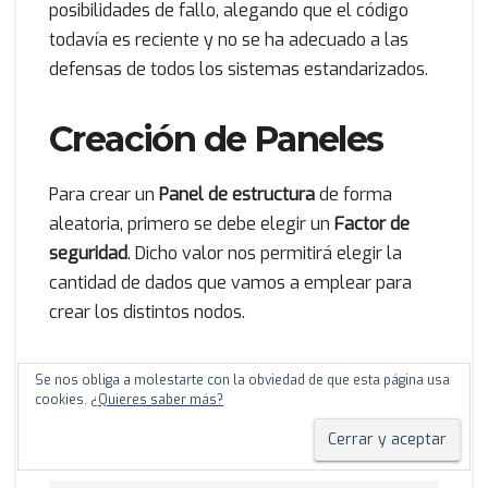
posibilidades de fallo, alegando que el código
todavía es reciente y no se ha adecuado a las
defensas de todos los sistemas estandarizados.
Creación de Paneles
Para crear un
Panel de estructura
de forma
aleatoria, primero se debe elegir un
Factor de
seguridad
. Dicho valor nos permitirá elegir la
cantidad de dados que vamos a emplear para
crear los distintos nodos.
Esta creación de paneles está parcialmente
Se nos obliga a molestarte con la obviedad de que esta página usa
cookies.
¿Quieres saber más?
inspirada en las reglas para crear fortalezas de
datos en
Mirrorshades
.