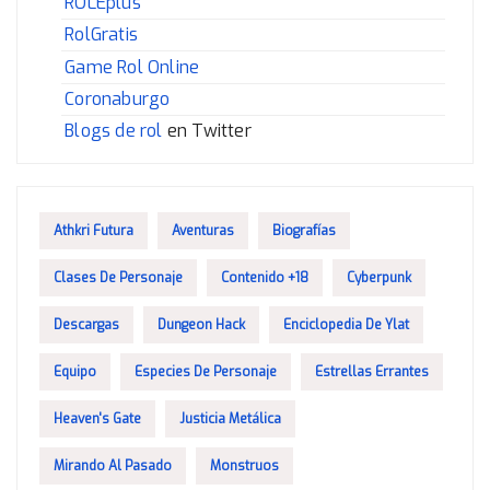
ROLEplus
RolGratis
Game Rol Online
Coronaburgo
Blogs de rol
en Twitter
Athkri Futura
Aventuras
Biografías
Clases De Personaje
Contenido +18
Cyberpunk
Descargas
Dungeon Hack
Enciclopedia De Ylat
Equipo
Especies De Personaje
Estrellas Errantes
Heaven's Gate
Justicia Metálica
Mirando Al Pasado
Monstruos