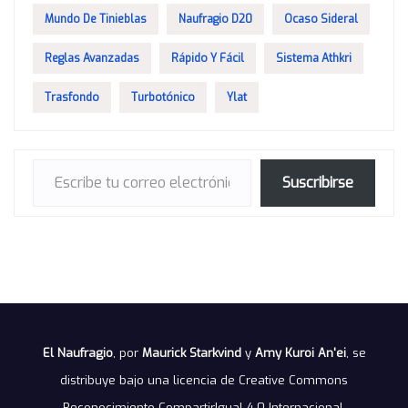
Mundo De Tinieblas
Naufragio D20
Ocaso Sideral
Reglas Avanzadas
Rápido Y Fácil
Sistema Athkri
Trasfondo
Turbotónico
Ylat
Escribe tu correo electrónico…
Suscribirse
El Naufragio
, por
Maurick Starkvind
y
Amy Kuroi An'ei
, se
distribuye bajo una
licencia de Creative Commons
Reconocimiento-CompartirIgual 4.0 Internacional
.