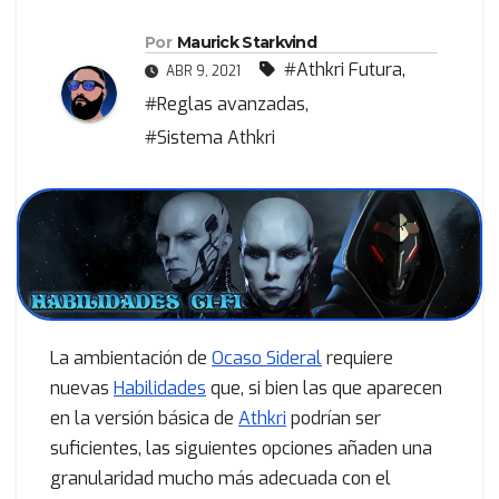
Por
Maurick Starkvind
#Athkri Futura
,
ABR 9, 2021
#Reglas avanzadas
,
#Sistema Athkri
La ambientación de
Ocaso Sideral
requiere
nuevas
Habilidades
que, si bien las que aparecen
en la versión básica de
Athkri
podrían ser
suficientes, las siguientes opciones añaden una
granularidad mucho más adecuada con el