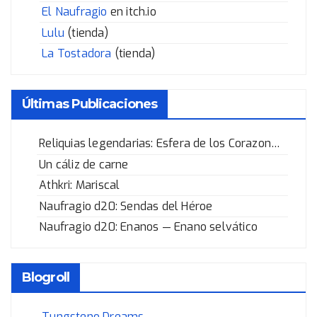
El Naufragio
en itch.io
Lulu
(tienda)
La Tostadora
(tienda)
Últimas Publicaciones
Reliquias legendarias: Esfera de los Corazones Rotos
Un cáliz de carne
Athkri: Mariscal
Naufragio d20: Sendas del Héroe
Naufragio d20: Enanos — Enano selvático
Blogroll
Tungsteno Dreams