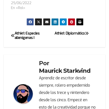
25/06/2022
En «Rol»
Athkri: Especies
Athkri: Diplomático
Navegación
alienígenas I
de
entradas
Por
Maurick Starkvind
Aprendiz de escritor desde
siempre, rolero empedernido
desde los trece y nintendero
desde los cinco. Empecé en
esto de la creatividad porque no