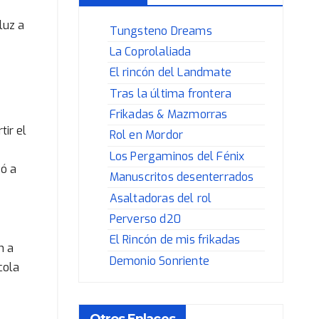
luz a
Tungsteno Dreams
La Coprolaliada
El rincón del Landmate
Tras la última frontera
Frikadas & Mazmorras
tir el
Rol en Mordor
Los Pergaminos del Fénix
gó a
Manuscritos desenterrados
Asaltadoras del rol
Perverso d20
El Rincón de mis frikadas
n a
Demonio Sonriente
cola
Otros Enlaces