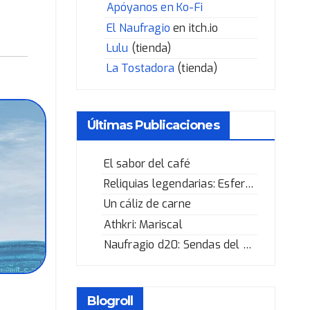
Apóyanos en Ko-Fi
El Naufragio
en itch.io
Lulu
(tienda)
La Tostadora
(tienda)
Últimas Publicaciones
El sabor del café
Reliquias legendarias: Esfera de los Corazones Rotos
Un cáliz de carne
Athkri: Mariscal
Naufragio d20: Sendas del Héroe
Blogroll