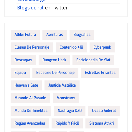
Blogs de rol
en Twitter
Athkri Futura
Aventuras
Biografías
Clases De Personaje
Contenido +18
Cyberpunk
Descargas
Dungeon Hack
Enciclopedia De Ylat
Equipo
Especies De Personaje
Estrellas Errantes
Heaven's Gate
Justicia Metálica
Mirando Al Pasado
Monstruos
Mundo De Tinieblas
Naufragio D20
Ocaso Sideral
Reglas Avanzadas
Rápido Y Fácil
Sistema Athkri