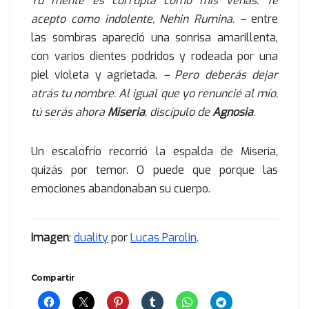
Tu mente es corrupta como mis venas. Te
acepto como indolente, Nehin Rumina. –
entre
las sombras apareció una sonrisa amarillenta,
con varios dientes podridos y rodeada por una
piel violeta y agrietada.
– Pero deberás dejar
atrás tu nombre. Al igual que yo renuncié al mío,
tú serás ahora
Miseria
, discípulo de
Agnosia
.
Un escalofrío recorrió la espalda de Miseria,
quizás por temor. O puede que porque las
emociones abandonaban su cuerpo.
Imagen
:
duality
por
Lucas Parolin
.
Compartir