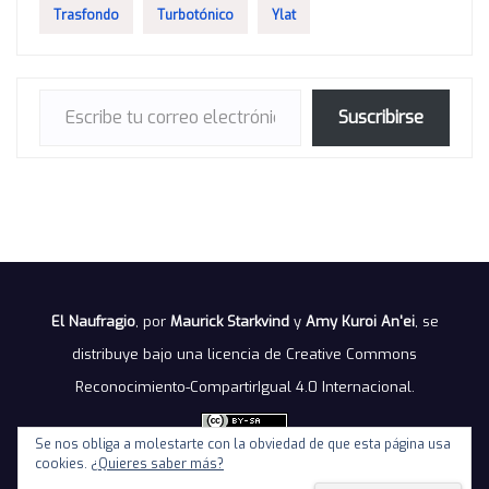
Trasfondo
Turbotónico
Ylat
Escribe tu correo electrónico…
Suscribirse
El Naufragio
, por
Maurick Starkvind
y
Amy Kuroi An'ei
, se
distribuye bajo una
licencia de Creative Commons
Reconocimiento-CompartirIgual 4.0 Internacional
.
Se nos obliga a molestarte con la obviedad de que esta página usa
cookies.
¿Quieres saber más?
Política de privacidad