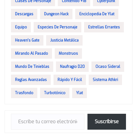
Clases De Personaje
Contenido +18
Cyberpunk
Descargas
Dungeon Hack
Enciclopedia De Ylat
Equipo
Especies De Personaje
Estrellas Errantes
Heaven's Gate
Justicia Metálica
Mirando Al Pasado
Monstruos
Mundo De Tinieblas
Naufragio D20
Ocaso Sideral
Reglas Avanzadas
Rápido Y Fácil
Sistema Athkri
Trasfondo
Turbotónico
Ylat
Escribe tu correo electrónico…
Suscribirse