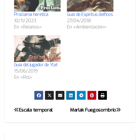
Proclama herética
Guía de Espíritus deíficos
10/11/2023
27/04/2018
En «Relatos»
En «Ambientación»
Guía del jugador de Ylat
15/06/2019
En «Rol»
Escala temporal
Marlak Fuegosombrío
Navegación
de
entradas