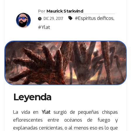
Por
Maurick Starkvind
#Espíritus deíficos
,
DIC 29, 2017
#Ylat
Leyenda
La vida en
Ylat
surgió de pequeñas chispas
eflorescentes entre océanos de fuego y
explanadas cenicientas, o al menos eso es lo que