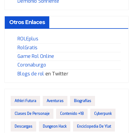
Demonio Sonriente
Otros Enlaces
ROLEplus
RolGratis
Game Rol Online
Coronaburgo
Blogs de rol
en Twitter
Athkri Futura
Aventuras
Biografías
Clases De Personaje
Contenido +18
Cyberpunk
Descargas
Dungeon Hack
Enciclopedia De Ylat