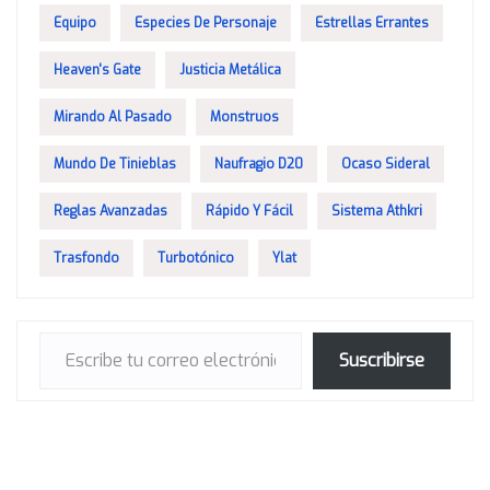
Equipo
Especies De Personaje
Estrellas Errantes
Heaven's Gate
Justicia Metálica
Mirando Al Pasado
Monstruos
Mundo De Tinieblas
Naufragio D20
Ocaso Sideral
Reglas Avanzadas
Rápido Y Fácil
Sistema Athkri
Trasfondo
Turbotónico
Ylat
Escribe tu correo electrónico…
Suscribirse