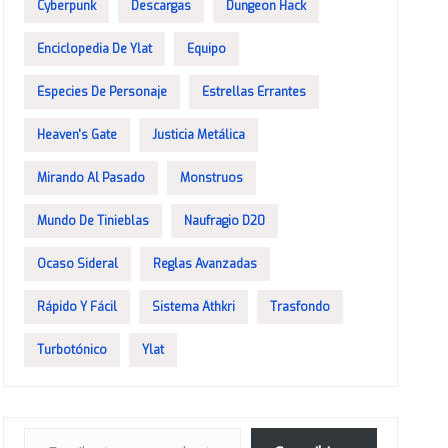
Cyberpunk
Descargas
Dungeon Hack
Enciclopedia De Ylat
Equipo
Especies De Personaje
Estrellas Errantes
Heaven's Gate
Justicia Metálica
Mirando Al Pasado
Monstruos
Mundo De Tinieblas
Naufragio D20
Ocaso Sideral
Reglas Avanzadas
Rápido Y Fácil
Sistema Athkri
Trasfondo
Turbotónico
Ylat
Escribe tu correo electrónico…