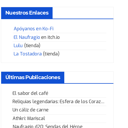
Nuestros Enlaces
Apóyanos en Ko-Fi
El Naufragio
en itch.io
Lulu
(tienda)
La Tostadora
(tienda)
Últimas Publicaciones
El sabor del café
Reliquias legendarias: Esfera de los Corazones Rotos
Un cáliz de carne
Athkri: Mariscal
Naufragio d20: Sendas del Héroe