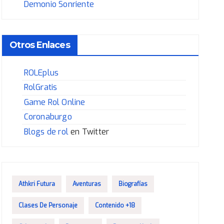
Demonio Sonriente
Otros Enlaces
ROLEplus
RolGratis
Game Rol Online
Coronaburgo
Blogs de rol
en Twitter
Athkri Futura
Aventuras
Biografías
Clases De Personaje
Contenido +18