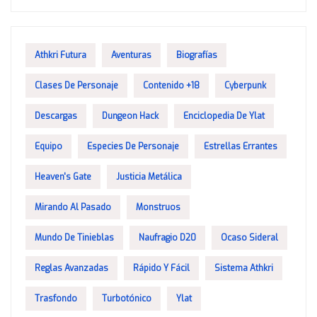
Athkri Futura
Aventuras
Biografías
Clases De Personaje
Contenido +18
Cyberpunk
Descargas
Dungeon Hack
Enciclopedia De Ylat
Equipo
Especies De Personaje
Estrellas Errantes
Heaven's Gate
Justicia Metálica
Mirando Al Pasado
Monstruos
Mundo De Tinieblas
Naufragio D20
Ocaso Sideral
Reglas Avanzadas
Rápido Y Fácil
Sistema Athkri
Trasfondo
Turbotónico
Ylat