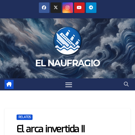
Saltar
al
contenido
EL NAUFRAGIO
RELATOS
El arca invertida II