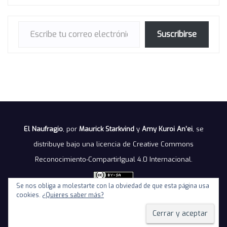
Escribe tu correo electrónico…
Suscribirse
El Naufragio
, por
Maurick Starkvind
y
Amy Kuroi An'ei
, se
distribuye bajo una
licencia de Creative Commons
Reconocimiento-CompartirIgual 4.0 Internacional
.
Se nos obliga a molestarte con la obviedad de que esta página usa
cookies.
¿Quieres saber más?
Política de privacidad