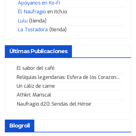
Apóyanos en Ko-Fi
El Naufragio
en itch.io
Lulu
(tienda)
La Tostadora
(tienda)
Últimas Publicaciones
El sabor del café
Reliquias legendarias: Esfera de los Corazones Rotos
Un cáliz de carne
Athkri: Mariscal
Naufragio d20: Sendas del Héroe
Blogroll