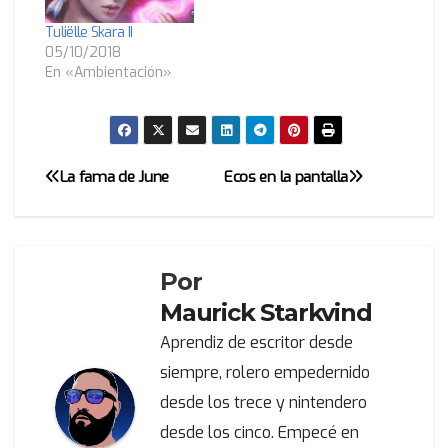
Tuliëlle Skara II
05/10/2018
En «Ambientación»
La fama de June
Ecos en la pantalla
Navegación
de
entradas
Por
Maurick Starkvind
Aprendiz de escritor desde
siempre, rolero empedernido
desde los trece y nintendero
desde los cinco. Empecé en