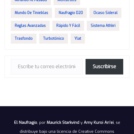
Mirando Al Pasado
Monstruos
Mundo De Tinieblas
Naufragio D20
Ocaso Sideral
Reglas Avanzadas
Rápido Y Fácil
Sistema Athkri
Trasfondo
Turbotónico
Ylat
Escribe tu correo electrónico…
Suscribirse
El Naufragio
, por
Maurick Starkvind
y
Amy Kuroi An'ei
, se
distribuye bajo una
licencia de Creative Commons