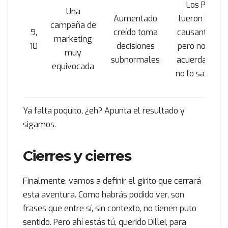
Los PJ
Una
Aumentado
fueron los
campaña de
9,
creído toma
causantes,
marketing
10
decisiones
pero no se
muy
subnormales
acuerdan o
equivocada
no lo saben
Ya falta poquito, ¿eh? Apunta el resultado y
sigamos.
Cierres y cierres
Finalmente, vamos a definir el girito que cerrará
esta aventura. Como habrás podido ver, son
frases que entre sí, sin contexto, no tienen puto
sentido. Pero ahí estás tú, querido Dillei, para