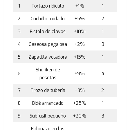
1
Tortazo ridículo
+1%
1
2
Cuchillo oxidado
+5%
2
3
Pistola de clavos
+10%
1
4
Gaseosa pegajosa
+2%
3
5
Zapatilla voladora
+15%
1
Shuriken de
6
+9%
4
pesetas
7
Trozo de tubería
+3%
2
8
Bidé arrancado
+25%
1
9
Subfusil pequeño
+20%
3
Balonazo en los