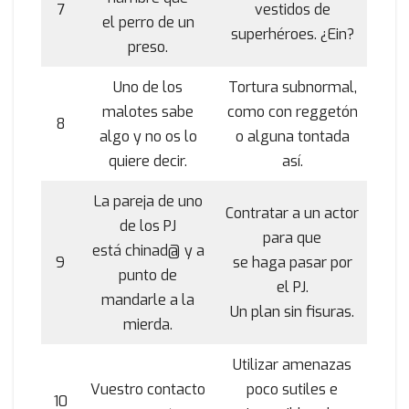
7
vestidos de
el perro de un
superhéroes. ¿Ein?
preso.
Uno de los
Tortura subnormal,
malotes sabe
como con reggetón
8
algo y no os lo
o alguna tontada
quiere decir.
así.
La pareja de uno
Contratar a un actor
de los PJ
para que
está chinad@ y a
9
se haga pasar por
punto de
el PJ.
mandarle a la
Un plan sin fisuras.
mierda.
Utilizar amenazas
Vuestro contacto
poco sutiles e
10