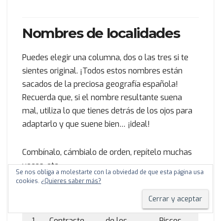
Nombres de localidades
Puedes elegir una columna, dos o las tres si te
sientes original. ¡Todos estos nombres están
sacados de la preciosa geografía española!
Recuerda que, si el nombre resultante suena
mal, utiliza lo que tienes detrás de los ojos para
adaptarlo y que suene bien… ¡ideal!
Combínalo, cámbialo de orden, repítelo muchas
veces, etc.
Se nos obliga a molestarte con la obviedad de que esta página usa
cookies.
¿Quieres saber más?
d10
Prefijo
Preposición
Sufijo
1
Contraste
de los
Riscos