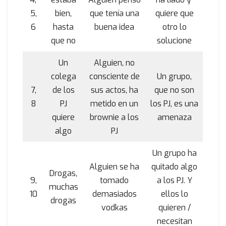
5,
bien,
que tenía una
quiere que
6
hasta
buena idea
otro lo
que no
solucione
Un
Alguien, no
colega
consciente de
Un grupo,
7,
de los
sus actos, ha
que no son
8
PJ
metido en un
los PJ, es una
quiere
brownie a los
amenaza
algo
PJ
Un grupo ha
Alguien se ha
quitado algo
Drogas,
9,
tomado
a los PJ. Y
muchas
10
demasiados
ellos lo
drogas
vodkas
quieren /
necesitan