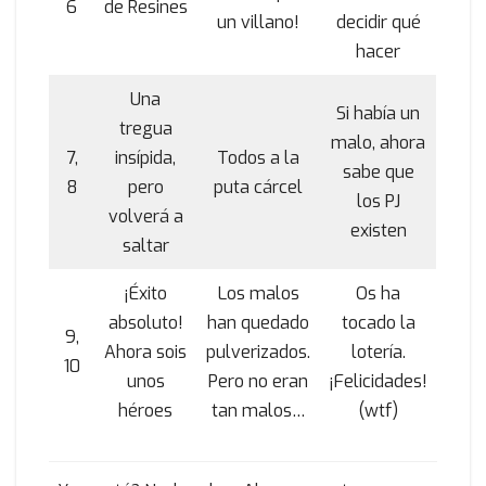
6
de Resines
un villano!
decidir qué
hacer
Una
Si había un
tregua
malo, ahora
7,
insípida,
Todos a la
sabe que
8
pero
puta cárcel
los PJ
volverá a
existen
saltar
¡Éxito
Los malos
Os ha
absoluto!
han quedado
tocado la
9,
Ahora sois
pulverizados.
lotería.
10
unos
Pero no eran
¡Felicidades!
héroes
tan malos…
(wtf)