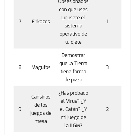
Obsesionados
con que uses
Linusete el
7
Frikazos
1
sistema
operativo de
tu ojete
Demostrar
que la Tierra
8
Magufos
3
tiene forma
de pizza
¿Has probado
Cansinos
el Virus? ¿Y
de los
9
el Catán? ¿Y
2
juegos de
mi juego de
mesa
la II GM?