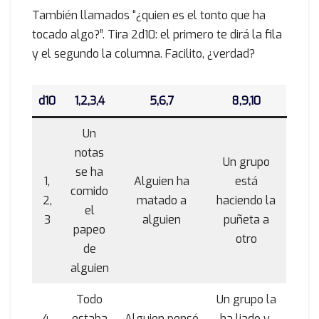
También llamados “¿quien es el tonto que ha
tocado algo?”. Tira 2d10: el primero te dirá la fila
y el segundo la columna. Facilito, ¿verdad?
d10
1,2,3,4
5,6,7
8,9,10
Un
notas
Un grupo
se ha
1,
Alguien ha
está
comido
2,
matado a
haciendo la
el
3
alguien
puñeta a
papeo
otro
de
alguien
Todo
Un grupo la
4,
estaba
Alguien pensó
ha liado y