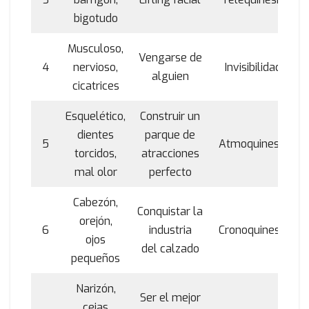
bigotudo
Musculoso,
Vengarse de
4
nervioso,
Invisibilidad
alguien
cicatrices
Esquelético,
Construir un
dientes
parque de
5
Atmoquinesis
torcidos,
atracciones
mal olor
perfecto
Cabezón,
Conquistar la
orejón,
6
industria
Cronoquinesis
ojos
del calzado
pequeños
Narizón,
Ser el mejor
cejas