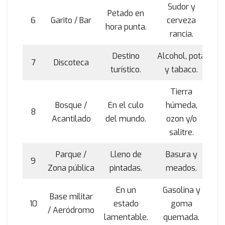
Sudor y
Petado en
6
Garito / Bar
cerveza
hora punta.
rancia.
Destino
Alcohol, pota
7
Discoteca
turístico.
y tabaco.
Tierra
Bosque /
En el culo
húmeda,
8
Acantilado
del mundo.
ozon y/o
salitre.
Parque /
Lleno de
Basura y
9
Zona pública
pintadas.
meados.
En un
Gasolina y
Base militar
10
estado
goma
/ Aeródromo
lamentable.
quemada.