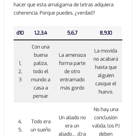
hacer que esta amalgama de letras adquiera
coherencia. Porque puedes, ¿verdad?
d10
1,2,3,4
5,6,7
8,9,10
Con una
La movida
buena
La amenaza
no acabará
1,
paliza,
forma parte
hasta que
2,
todo el
de otro
alguien
3
mundo a
entramado
casque el
casa a
más gordo
huevo.
pensar
No hay una
Un aliado no
conclusión
4,
Todo era
era un
válida, los PJ
5,
un sueño
aliado… ¡Era
deben