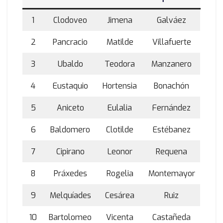
1
Clodoveo
Jimena
Galváez
2
Pancracio
Matilde
Villafuerte
3
Ubaldo
Teodora
Manzanero
4
Eustaquio
Hortensia
Bonachón
5
Aniceto
Eulalia
Fernández
6
Baldomero
Clotilde
Estébanez
7
Cipirano
Leonor
Requena
8
Práxedes
Rogelia
Montemayor
9
Melquíades
Cesárea
Ruiz
10
Bartolomeo
Vicenta
Castañeda