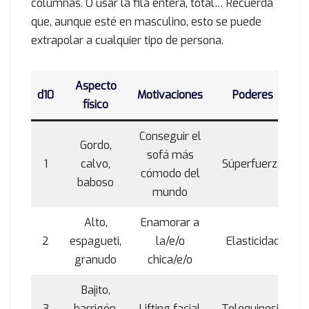
columnas. O usar la fila entera, total… Recuerda
que, aunque esté en masculino, esto se puede
extrapolar a cualquier tipo de persona.
Aspecto
d10
Motivaciones
Poderes
físico
Conseguir el
Gordo,
sofá más
1
calvo,
Súperfuerza
cómodo del
baboso
mundo
Alto,
Enamorar a
2
espagueti,
la/e/o
Elasticidad
granudo
chica/e/o
Bajito,
3
barrigón,
Lifting facial
Telequinesis