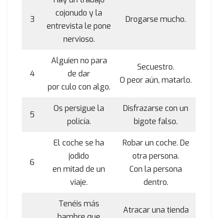
cojonudo y la
3
Drogarse mucho.
entrevista le pone
nervioso.
Alguien no para
Secuestro.
4
de dar
O peor aún, matarlo.
por culo con algo.
Os persigue la
Disfrazarse con un
5
policía.
bigote falso.
El coche se ha
Robar un coche. De
jodido
otra persona.
6
en mitad de un
Con la persona
viaje.
dentro.
Tenéis más
Atracar una tienda
hambre que