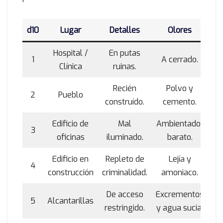
d10
Lugar
Detalles
Olores
Hospital /
En putas
1
A cerrado.
Clínica
ruinas.
Recién
Polvo y
2
Pueblo
construído.
cemento.
Edificio de
Mal
Ambientador
3
oficinas
iluminado.
barato.
Edificio en
Repleto de
Lejía y
4
construcción
criminalidad.
amoniaco.
De acceso
Excrementos
5
Alcantarillas
restringido.
y agua sucia.