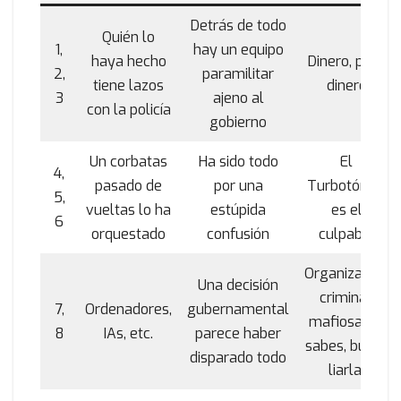
Detrás de todo
Quién lo
1,
hay un equipo
haya hecho
Dinero, puto
2,
paramilitar
tiene lazos
dinero
3
ajeno al
con la policía
gobierno
Un corbatas
Ha sido todo
El
4,
pasado de
por una
Turbotónico
5,
vueltas lo ha
estúpida
es el
6
orquestado
confusión
culpable
Organización
Una decisión
criminal,
7,
Ordenadores,
gubernamental
mafiosa, ya
8
IAs, etc.
parece haber
sabes, busca
disparado todo
liarla.