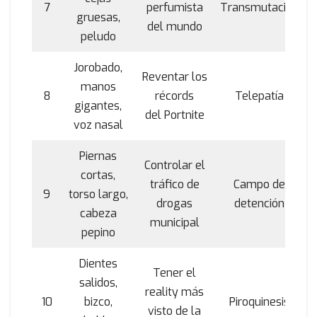
7
perfumista
Transmutación
gruesas,
del mundo
peludo
Jorobado,
Reventar los
manos
8
récords
Telepatía
gigantes,
del Portnite
voz nasal
Piernas
Controlar el
cortas,
tráfico de
Campo de
9
torso largo,
drogas
detención
cabeza
municipal
pepino
Dientes
Tener el
salidos,
reality más
10
bizco,
Piroquinesis
visto de la