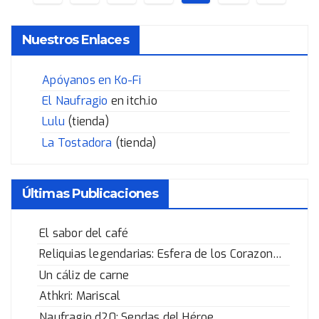
de
Nuestros Enlaces
entradas
Apóyanos en Ko-Fi
El Naufragio
en itch.io
Lulu
(tienda)
La Tostadora
(tienda)
Últimas Publicaciones
El sabor del café
Reliquias legendarias: Esfera de los Corazones Rotos
Un cáliz de carne
Athkri: Mariscal
Naufragio d20: Sendas del Héroe