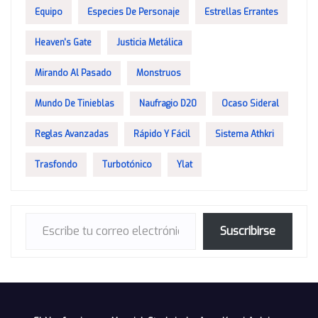
Equipo
Especies De Personaje
Estrellas Errantes
Heaven's Gate
Justicia Metálica
Mirando Al Pasado
Monstruos
Mundo De Tinieblas
Naufragio D20
Ocaso Sideral
Reglas Avanzadas
Rápido Y Fácil
Sistema Athkri
Trasfondo
Turbotónico
Ylat
Escribe tu correo electrónico…
Suscribirse