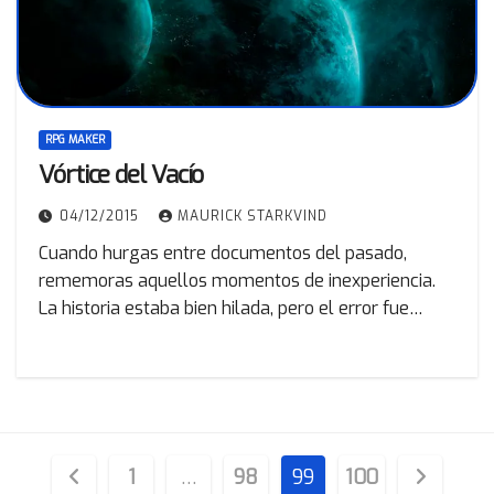
RPG MAKER
Vórtice del Vacío
04/12/2015
MAURICK STARKVIND
Cuando hurgas entre documentos del pasado,
rememoras aquellos momentos de inexperiencia.
La historia estaba bien hilada, pero el error fue…
Paginación
1
…
98
99
100