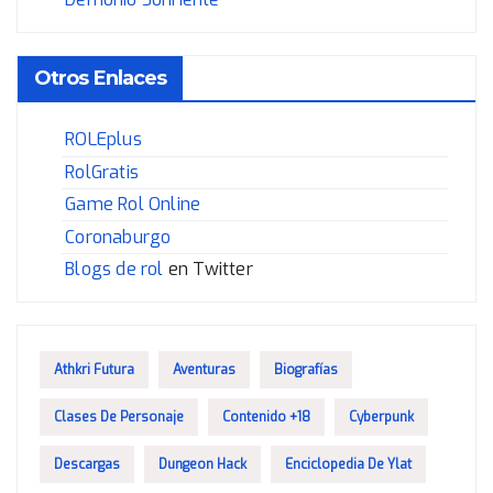
Otros Enlaces
ROLEplus
RolGratis
Game Rol Online
Coronaburgo
Blogs de rol
en Twitter
Athkri Futura
Aventuras
Biografías
Clases De Personaje
Contenido +18
Cyberpunk
Descargas
Dungeon Hack
Enciclopedia De Ylat