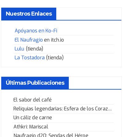
Nuestros Enlaces
Apóyanos en Ko-Fi
El Naufragio
en itch.io
Lulu
(tienda)
La Tostadora
(tienda)
Últimas Publicaciones
El sabor del café
Reliquias legendarias: Esfera de los Corazones Rotos
Un cáliz de carne
Athkri: Mariscal
Naufragio d20: Sendas del Héroe