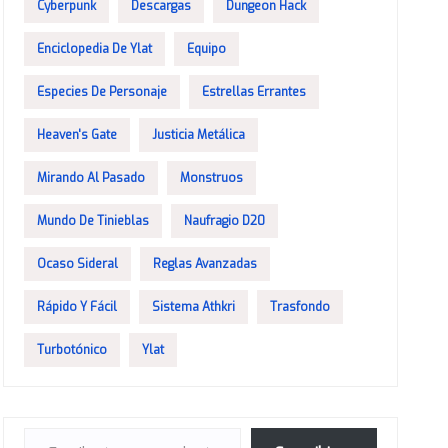
Cyberpunk
Descargas
Dungeon Hack
Enciclopedia De Ylat
Equipo
Especies De Personaje
Estrellas Errantes
Heaven's Gate
Justicia Metálica
Mirando Al Pasado
Monstruos
Mundo De Tinieblas
Naufragio D20
Ocaso Sideral
Reglas Avanzadas
Rápido Y Fácil
Sistema Athkri
Trasfondo
Turbotónico
Ylat
Escribe tu correo electrónico…