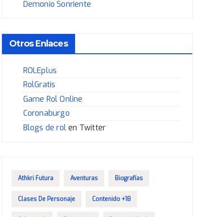
Demonio Sonriente
Otros Enlaces
ROLEplus
RolGratis
Game Rol Online
Coronaburgo
Blogs de rol
en Twitter
Athkri Futura
Aventuras
Biografías
Clases De Personaje
Contenido +18