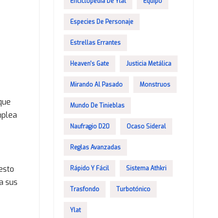
Enciclopedia De Ylat
Equipo
Especies De Personaje
Estrellas Errantes
Heaven's Gate
Justicia Metálica
Mirando Al Pasado
Monstruos
que
Mundo De Tinieblas
mplea
Naufragio D20
Ocaso Sideral
Reglas Avanzadas
esto
Rápido Y Fácil
Sistema Athkri
a sus
Trasfondo
Turbotónico
Ylat