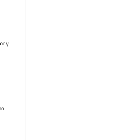
or y
mo