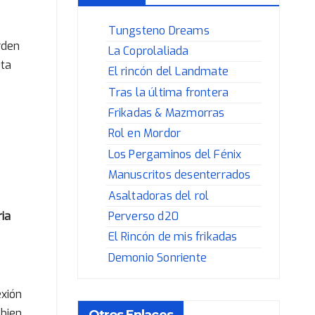
Tungsteno Dreams
rden
La Coprolaliada
sta
El rincón del Landmate
Tras la última frontera
Frikadas & Mazmorras
Rol en Mordor
Los Pergaminos del Fénix
Manuscritos desenterrados
Asaltadoras del rol
ria
Perverso d20
El Rincón de mis frikadas
Demonio Sonriente
exión
 bien
Otros Enlaces