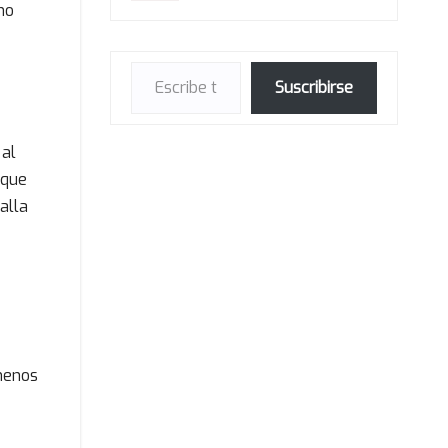
no
Escribe tu correo electrónico…
Suscribirse
 al
que
alla
 menos