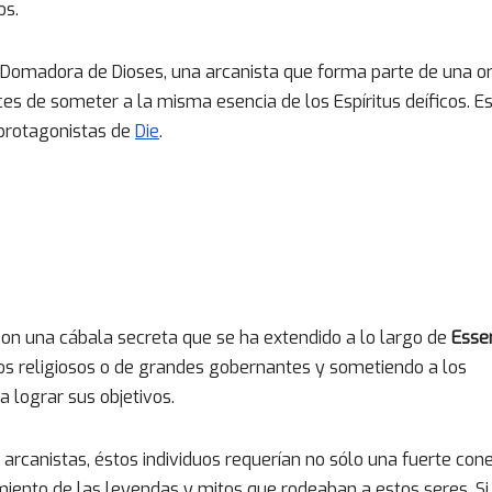
os.
a Domadora de Dioses, una arcanista que forma parte de una o
s de someter a la misma esencia de los Espíritus deíficos. E
 protagonistas de
Die
.
son una cábala secreta que se ha extendido a lo largo de
Esse
os religiosos o de grandes gobernantes y sometiendo a los
 lograr sus objetivos.
arcanistas, éstos individuos requerían no sólo una fuerte con
miento de las leyendas y mitos que rodeaban a estos seres. Si