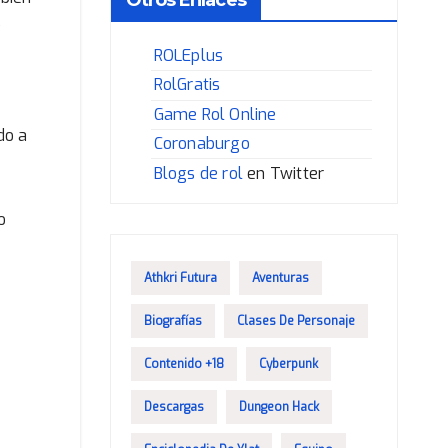
o
ROLEplus
RolGratis
Game Rol Online
do a
Coronaburgo
Blogs de rol
en Twitter
o
Athkri Futura
Aventuras
Biografías
Clases De Personaje
Contenido +18
Cyberpunk
Descargas
Dungeon Hack