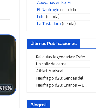
Apóyanos en Ko-Fi
El Naufragio
en itch.io
Lulu
(tienda)
La Tostadora
(tienda)
Últimas Publicaciones
Reliquias legendarias: Esfera de los Corazones Rotos
Un cáliz de carne
Athkri: Mariscal
Naufragio d20: Sendas del Héroe
Naufragio d20: Enanos — Enano selvático
Blogroll