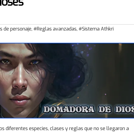
ioses
s de personaje
,
#Reglas avanzadas
,
#Sistema Athkri
s diferentes especies, clases y reglas que no se llegaron a