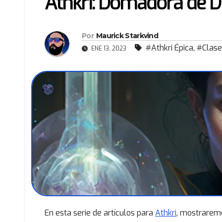
Athkri: Domadora de D
Por
Maurick Starkvind
#Athkri Épica
,
#Clase
ENE 13, 2023
En esta serie de artículos para
Athkri
, mostraremo