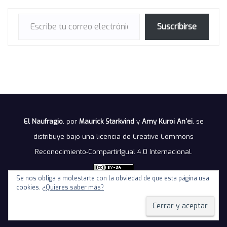
Escribe tu correo electrónico…
Suscribirse
El Naufragio
, por
Maurick Starkvind
y
Amy Kuroi An'ei
, se
distribuye bajo una
licencia de Creative Commons
Reconocimiento-CompartirIgual 4.0 Internacional
.
Se nos obliga a molestarte con la obviedad de que esta página usa
cookies.
¿Quieres saber más?
Política de privacidad