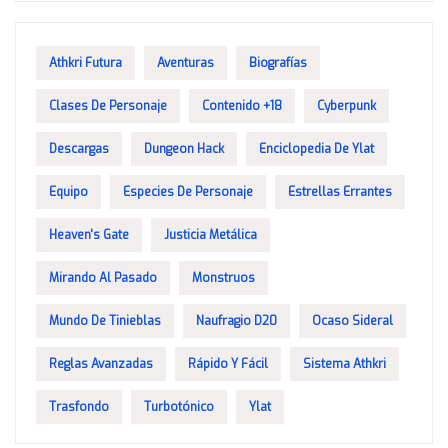
Athkri Futura
Aventuras
Biografías
Clases De Personaje
Contenido +18
Cyberpunk
Descargas
Dungeon Hack
Enciclopedia De Ylat
Equipo
Especies De Personaje
Estrellas Errantes
Heaven's Gate
Justicia Metálica
Mirando Al Pasado
Monstruos
Mundo De Tinieblas
Naufragio D20
Ocaso Sideral
Reglas Avanzadas
Rápido Y Fácil
Sistema Athkri
Trasfondo
Turbotónico
Ylat