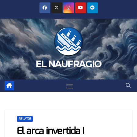
Saltar
al
contenido
EL NAUFRAGIO
RELATOS
El arca invertida I