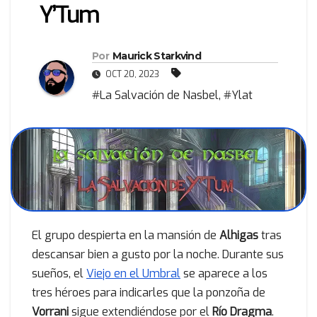
Y’Tum
Por
Maurick Starkvind
OCT 20, 2023
#La Salvación de Nasbel
,
#Ylat
El grupo despierta en la mansión de
Alhigas
tras
descansar bien a gusto por la noche. Durante sus
sueños, el
Viejo en el Umbral
se aparece a los
tres héroes para indicarles que la ponzoña de
Vorrani
sigue extendiéndose por el
Río Dragma
.