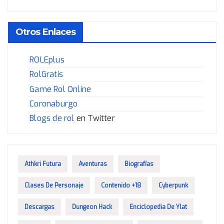
Otros Enlaces
ROLEplus
RolGratis
Game Rol Online
Coronaburgo
Blogs de rol
en Twitter
Athkri Futura
Aventuras
Biografías
Clases De Personaje
Contenido +18
Cyberpunk
Descargas
Dungeon Hack
Enciclopedia De Ylat