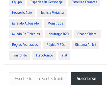
Equipo
Especies De Personaje
Estrellas Errantes
Heaven's Gate
Justicia Metálica
Mirando Al Pasado
Monstruos
Mundo De Tinieblas
Naufragio D20
Ocaso Sideral
Reglas Avanzadas
Rápido Y Fácil
Sistema Athkri
Trasfondo
Turbotónico
Ylat
Escribe tu correo electrónico…
Suscribirse