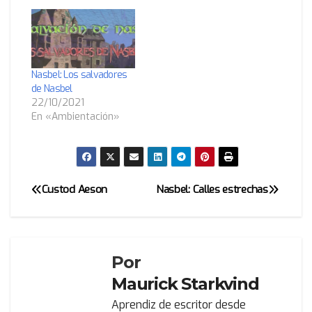
Nasbel: Los salvadores
de Nasbel
22/10/2021
En «Ambientación»
Custod Aeson
Nasbel: Calles estrechas
Navegación
de
entradas
Por
Maurick Starkvind
Aprendiz de escritor desde