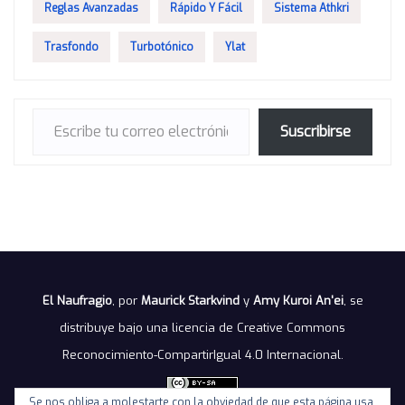
Reglas Avanzadas
Rápido Y Fácil
Sistema Athkri
Trasfondo
Turbotónico
Ylat
Escribe tu correo electrónico…
Suscribirse
El Naufragio
, por
Maurick Starkvind
y
Amy Kuroi An'ei
, se
distribuye bajo una
licencia de Creative Commons
Reconocimiento-CompartirIgual 4.0 Internacional
.
Se nos obliga a molestarte con la obviedad de que esta página usa