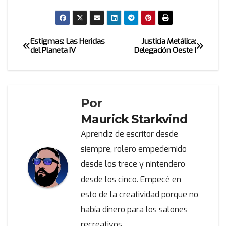
Estigmas: Las Heridas
Justicia Metálica:
Navegación
del Planeta IV
Delegación Oeste I
de
entradas
Por
Maurick Starkvind
Aprendiz de escritor desde
siempre, rolero empedernido
desde los trece y nintendero
desde los cinco. Empecé en
esto de la creatividad porque no
había dinero para los salones
recreativos.