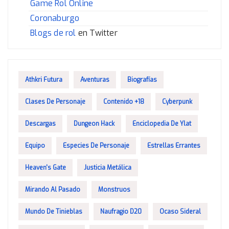
Game Rol Online
Coronaburgo
Blogs de rol
en Twitter
Athkri Futura
Aventuras
Biografías
Clases De Personaje
Contenido +18
Cyberpunk
Descargas
Dungeon Hack
Enciclopedia De Ylat
Equipo
Especies De Personaje
Estrellas Errantes
Heaven's Gate
Justicia Metálica
Mirando Al Pasado
Monstruos
Mundo De Tinieblas
Naufragio D20
Ocaso Sideral