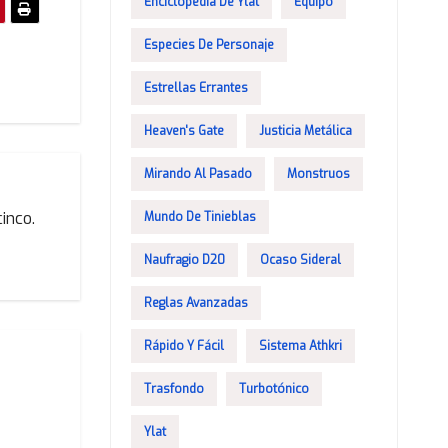
Enciclopedia De Ylat
Equipo
Especies De Personaje
Estrellas Errantes
Heaven's Gate
Justicia Metálica
Mirando Al Pasado
Monstruos
inco.
Mundo De Tinieblas
Naufragio D20
Ocaso Sideral
Reglas Avanzadas
Rápido Y Fácil
Sistema Athkri
Trasfondo
Turbotónico
Ylat