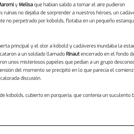
Maromi
y
Melisa
que habian salido a tomar el aire pudieron
as ruinas no dejaba de sorprender a nuestros héroes, un cadáv
ente no perpetrado por kóbolds, flotaba en un pequeño estanq
rta principal y el olor a kóbold y cadáveres inundaba la estan
escataron a un soldado llamado
Rinaut
encerrado en el fondo de
aron unos misteriosos papeles que pedían a un grupo descono
a tensión del momento se precipitó en lo que parecía el comien
calorada discusión.
 de kóbolds, cubierto en porquería, que contenía un suculento b