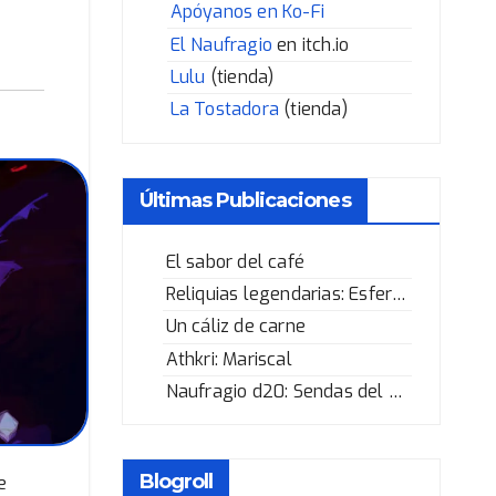
Apóyanos en Ko-Fi
El Naufragio
en itch.io
Lulu
(tienda)
La Tostadora
(tienda)
Últimas Publicaciones
El sabor del café
Reliquias legendarias: Esfera de los Corazones Rotos
Un cáliz de carne
Athkri: Mariscal
Naufragio d20: Sendas del Héroe
Blogroll
e