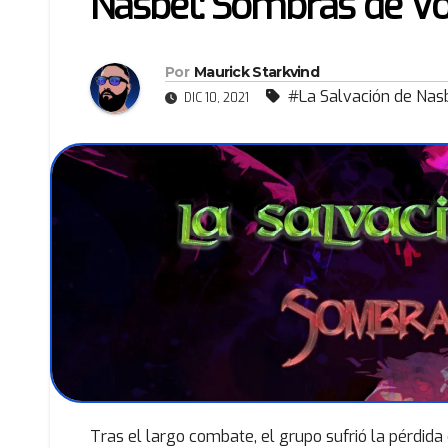
Nasbel: Sombras de Vo
Por
Maurick Starkvind
#La Salvación de Nas
DIC 10, 2021
Tras el largo combate, el grupo sufrió la pérdid