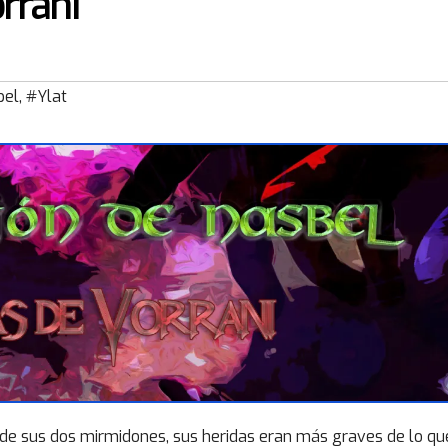
rrani
bel
,
#Ylat
a de sus dos mirmidones, sus heridas eran más graves de lo qu