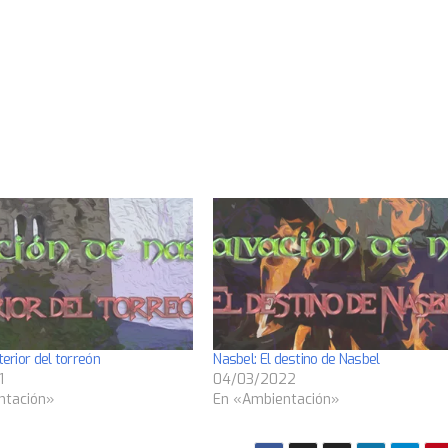
terior del torreón
Nasbel: El destino de Nasbel
1
04/03/2022
ntación»
En «Ambientación»