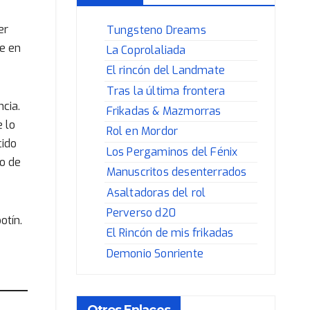
er
Tungsteno Dreams
ue en
La Coprolaliada
El rincón del Landmate
Tras la última frontera
cia.
Frikadas & Mazmorras
 lo
Rol en Mordor
cido
Los Pergaminos del Fénix
zo de
Manuscritos desenterrados
Asaltadoras del rol
Perverso d20
otín.
El Rincón de mis frikadas
Demonio Sonriente
Otros Enlaces