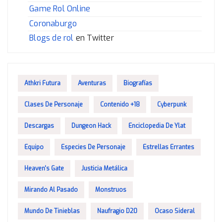
Game Rol Online
Coronaburgo
Blogs de rol
en Twitter
Athkri Futura
Aventuras
Biografías
Clases De Personaje
Contenido +18
Cyberpunk
Descargas
Dungeon Hack
Enciclopedia De Ylat
Equipo
Especies De Personaje
Estrellas Errantes
Heaven's Gate
Justicia Metálica
Mirando Al Pasado
Monstruos
Mundo De Tinieblas
Naufragio D20
Ocaso Sideral