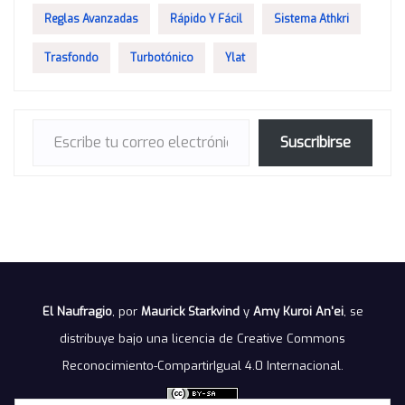
Reglas Avanzadas
Rápido Y Fácil
Sistema Athkri
Trasfondo
Turbotónico
Ylat
Escribe tu correo electrónico…
Suscribirse
El Naufragio
, por
Maurick Starkvind
y
Amy Kuroi An'ei
, se
distribuye bajo una
licencia de Creative Commons
Reconocimiento-CompartirIgual 4.0 Internacional
.