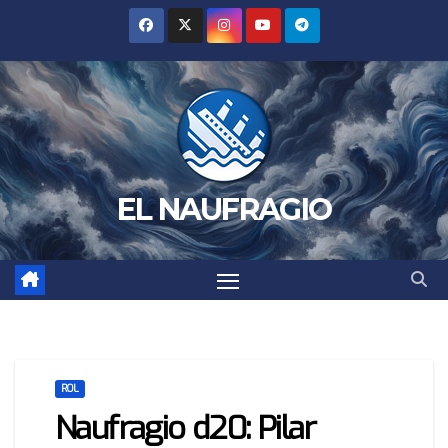
Saltar
al
contenido
EL NAUFRAGIO
ROL
Naufragio d20: Pilar