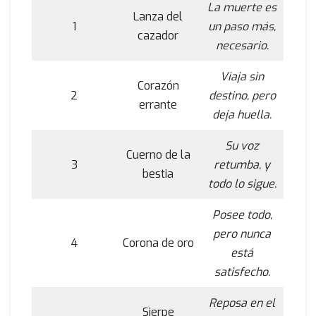
La muerte es
Lanza del
1
un paso más,
cazador
necesario.
Viaja sin
Corazón
2
destino, pero
errante
deja huella.
Su voz
Cuerno de la
3
retumba, y
bestia
todo lo sigue.
Posee todo,
pero nunca
4
Corona de oro
está
satisfecho.
Reposa en el
Sierpe