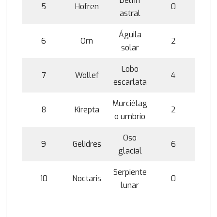
Delfín
5
Hofren
0
astral
Águila
6
Orn
2
solar
Lobo
7
Wollef
4
escarlata
Murciélag
8
Kirepta
2
o umbrío
Oso
9
Gelidres
6
glacial
Serpiente
10
Noctaris
0
lunar