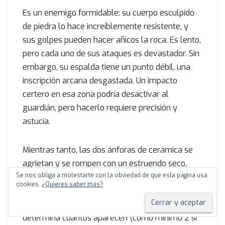
Es un enemigo formidable: su cuerpo esculpido
de piedra lo hace increíblemente resistente, y
sus golpes pueden hacer añicos la roca. Es lento,
pero cada uno de sus ataques es devastador. Sin
embargo, su espalda tiene un punto débil, una
inscripción arcana desgastada. Un impacto
certero en esa zona podría desactivar al
guardián, pero hacerlo requiere precisión y
astucia.
Mientras tanto, las dos ánforas de cerámica se
agrietan y se rompen con un estruendo seco,
Se nos obliga a molestarte con la obviedad de que esta página usa
liberando Ecos sónicos. La cantidad de estos
cookies.
¿Quieres saber más?
depende de los fallos cometidos en la cuadrícula
del Mural celestial: el número de fallos x2
determina cuántos aparecen (como mínimo 2 si