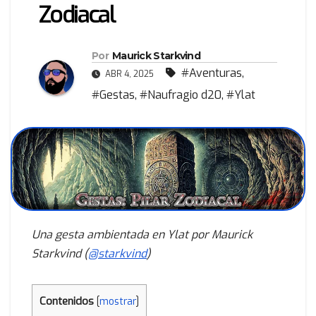
Zodiacal
Por
Maurick Starkvind
#Aventuras
,
ABR 4, 2025
#Gestas
,
#Naufragio d20
,
#Ylat
Una gesta ambientada en Ylat por Maurick
Starkvind (
@starkvind
)
Contenidos
[
mostrar
]