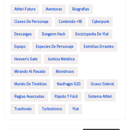
Athkri Futura
Aventuras
Biografías
Clases De Personaje
Contenido +18
Cyberpunk
Descargas
Dungeon Hack
Enciclopedia De Ylat
Equipo
Especies De Personaje
Estrellas Errantes
Heaven's Gate
Justicia Metálica
Mirando Al Pasado
Monstruos
Mundo De Tinieblas
Naufragio D20
Ocaso Sideral
Reglas Avanzadas
Rápido Y Fácil
Sistema Athkri
Trasfondo
Turbotónico
Ylat
Escribe tu correo electrónico…