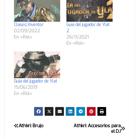
Clases: Inventor
Guía del jugador de Ylat
02/09/2022
2
En «Rol»
26/11/2021
En «Rol»
Guía del jugador de Ylat
15/06/2019
En «Rol»
Athkri: Brujo
Athkri: Accesorios para
Navegación
el DJ