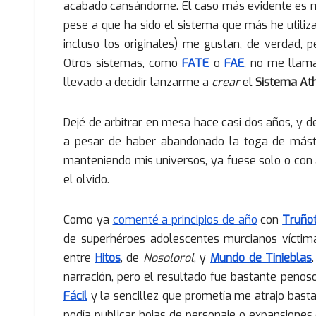
acabado cansándome. El caso más evidente es m
pese a que ha sido el sistema que más he utiliz
incluso los originales) me gustan, de verdad, 
Otros sistemas, como
FATE
o
FAE
, no me llam
llevado a decidir lanzarme a
crear
el
Sistema Ath
Dejé de arbitrar en mesa hace casi dos años, y 
a pesar de haber abandonado la toga de máste
manteniendo mis universos, ya fuese solo o con
el olvido.
Como ya
comenté a principios de año
con
Truño
de superhéroes adolescentes murcianos víctima
entre
Hitos
, de
Nosolorol
, y
Mundo de Tinieblas
narración, pero el resultado fue bastante penos
Fácil
y la sencillez que prometía me atrajo basta
podía publicar hojas de personaje o expansiones