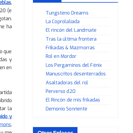
eblas
,
d20 (e
Tungsteno Dreams
gotan.
La Coprolaliada
me ha
El rincón del Landmate
Tras la última frontera
Frikadas & Mazmorras
to que
Rol en Mordor
das y
Los Pergaminos del Fénix
sen en
Manuscritos desenterrados
Asaltadoras del rol
Perverso d20
artida
El Rincón de mis frikadas
íbrido
tar la
Demonio Sonriente
pido y
mmons
,
a y me
Otros Enlaces