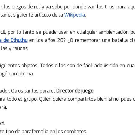
en los juegos de rol y ya sabe por dónde van los tiros; para aq
ar el siguiente artículo de la
Wikipedia
.
cil
, por lo tanto se puede usar en cualquier ambientación po
s de Cthulhu
en los años 20? ¿O rememorar una batalla clá
las y raudas.
siguientes objetos. Todos ellos son de fácil adquisición en cua
ningún problema.
ador. Otros tantos para el
Director de juego
.
 todo el grupo. Quien quiera compartirlos bien; si no, pues 
ará.
ri
.
este tipo de parafernalia en los combates.