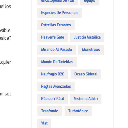
Enciclopedia De Ylat
Equipo
uellos
Especies De Personaje
Estrellas Errantes
sible.
Heaven's Gate
Justicia Metálica
sica?
Mirando Al Pasado
Monstruos
lquier
Mundo De Tinieblas
Naufragio D20
Ocaso Sideral
Reglas Avanzadas
un set
Rápido Y Fácil
Sistema Athkri
Trasfondo
Turbotónico
Ylat