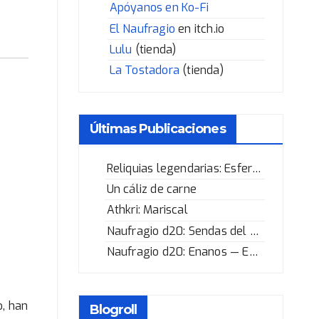
Apóyanos en Ko-Fi
El Naufragio
en itch.io
Lulu
(tienda)
La Tostadora
(tienda)
Últimas Publicaciones
Reliquias legendarias: Esfera de los Corazones Rotos
Un cáliz de carne
Athkri: Mariscal
Naufragio d20: Sendas del Héroe
Naufragio d20: Enanos — Enano selvático
o, han
Blogroll