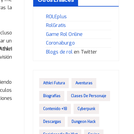
ras la
ROLEplus
RolGratis
ncluso
Game Rol Online
car un
Coronaburgo
Athkri
Blogs de rol
en Twitter
visión
viendo
Athkri Futura
Aventuras
lculos
Biografías
Clases De Personaje
ciones
Contenido +18
Cyberpunk
Descargas
Dungeon Hack