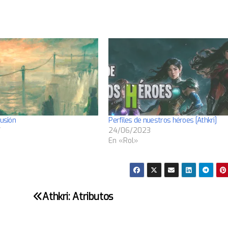
lusión
Perfiles de nuestros héroes [Athkri]
7
24/06/2023
En «Rol»
Athkri: Atributos