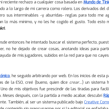
i reciente rechazo a cualquier cosa basada en
Mundo de Tini
ado a lo largo de mi carrera como rolero. Los derivados del 
pero sus interminables -y aburridas- reglas para todo me a
an lo más mínimo, y no les he cogido el gusto. Todo esto 
kri
.
desde entonces he intentado buscar el sistema perfecto, pues
r, no he dejado de crear cosas, anotando ideas para parti
 ayuda de mis jugadores, subidos en la red para que no caye
tónico
, he seguido arbitrando por web. En los inicios de esta p
s de la ESO, creé (bueno, quien dice
crear
…) un sistema h
. Uno de mis objetivos fue prescindir de las tiradas para facili
o. Meses después, con la partida a medio acabar, descubrí
Rá
nte. También, al ser un sistema publicado bajo
Creative Co
 de contenido sin preocuparme por si la editorial se enfadab