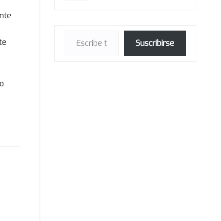
ante
a
Escribe tu correo electrónico…
 te
Suscribirse
o