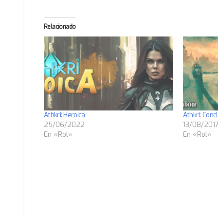
Relacionado
Athkri: Heroica
Athkri: Conc
25/06/2022
13/08/201
En «Rol»
En «Rol»
Navegación
de