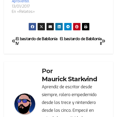
Aproventel
13/01/2017
En «Relatos»
El bastardo de Babilonia
El bastardo de Babilonia
Navegación
IV
II
de
entradas
Por
Maurick Starkvind
Aprendiz de escritor desde
siempre, rolero empedernido
desde los trece y nintendero
desde los cinco. Empecé en