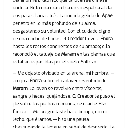
del enorme bruto hizo que la joven se orinase
encima. Notó una mano fría en su espalda al dar
dos pasos hacia atrás. La mirada gélida de
Apae
penetró en lo más profundo de su alma,
desgastando su voluntad. Con el cuidado digno
de una noche de bodas, el
Creador
llevó a
Énora
hasta los restos sangrientos de su amado; ella
reconoció el tatuaje de
Maram
en las piernas que
estaban esparcidas por el suelo. Sollozó.
— Me dejaste olvidado en la arena, mi hembra. —
arrojó a
Énora
sobre el cadáver reventado de
Maram
. La joven se revolvió entre vísceras,
sangre y heces, quejándose. El
Creador
le puso el
pie sobre los pechos morenos, de madre. Hizo
fuerza. — Me preguntaste hace tiempo, en mi
lecho, qué éramos. — hizo una pausa,
chasqueando la lengua en señal de desprecio. La