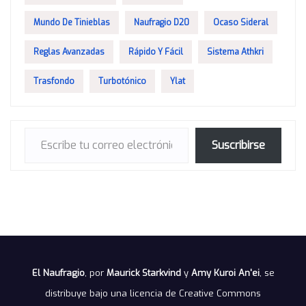
Mundo De Tinieblas
Naufragio D20
Ocaso Sideral
Reglas Avanzadas
Rápido Y Fácil
Sistema Athkri
Trasfondo
Turbotónico
Ylat
Escribe tu correo electrónico…
Suscribirse
El Naufragio
, por
Maurick Starkvind
y
Amy Kuroi An'ei
, se
distribuye bajo una
licencia de Creative Commons