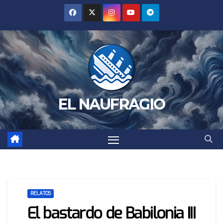
Saltar
al
contenido
EL NAUFRAGIO
RELATOS
El bastardo de Babilonia III