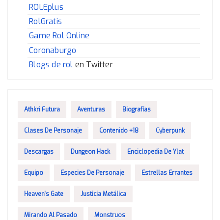
ROLEplus
RolGratis
Game Rol Online
Coronaburgo
Blogs de rol
en Twitter
Athkri Futura
Aventuras
Biografías
Clases De Personaje
Contenido +18
Cyberpunk
Descargas
Dungeon Hack
Enciclopedia De Ylat
Equipo
Especies De Personaje
Estrellas Errantes
Heaven's Gate
Justicia Metálica
Mirando Al Pasado
Monstruos