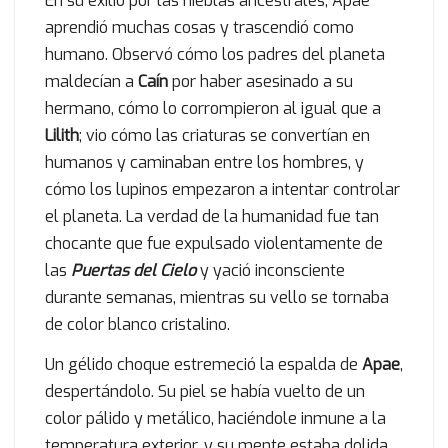
En su exilio por las nieblas ancestrales, Apae
aprendió muchas cosas y trascendió como
humano. Observó cómo los padres del planeta
maldecían a
Caín
por haber asesinado a su
hermano, cómo lo corrompieron al igual que a
Lilith
; vio cómo las criaturas se convertían en
humanos y caminaban entre los hombres, y
cómo los lupinos empezaron a intentar controlar
el planeta. La verdad de la humanidad fue tan
chocante que fue expulsado violentamente de
las
Puertas del Cielo
y yació inconsciente
durante semanas, mientras su vello se tornaba
de color blanco cristalino.
Un gélido choque estremeció la espalda de
Apae
,
despertándolo. Su piel se había vuelto de un
color pálido y metálico, haciéndole inmune a la
temperatura exterior, y su mente estaba dolida