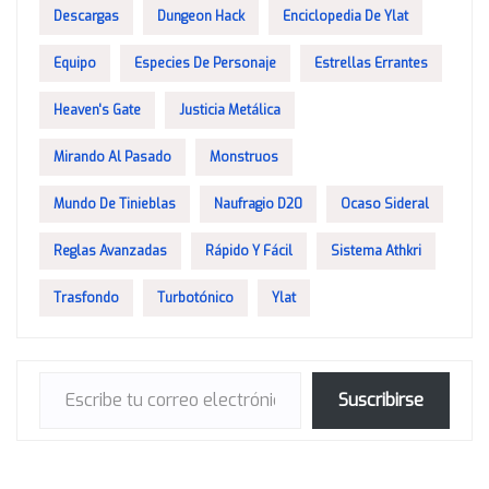
Descargas
Dungeon Hack
Enciclopedia De Ylat
Equipo
Especies De Personaje
Estrellas Errantes
Heaven's Gate
Justicia Metálica
Mirando Al Pasado
Monstruos
Mundo De Tinieblas
Naufragio D20
Ocaso Sideral
Reglas Avanzadas
Rápido Y Fácil
Sistema Athkri
Trasfondo
Turbotónico
Ylat
Escribe tu correo electrónico…
Suscribirse