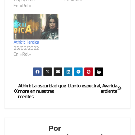
En «Rol»
Athkri: Heroica
25/06/2022
En «Rol»
Athkri: La oscuridad que
Llanto espectral, Avaricia
Navegación
mora en nuestras
ardiente
mentes
de
entradas
Por