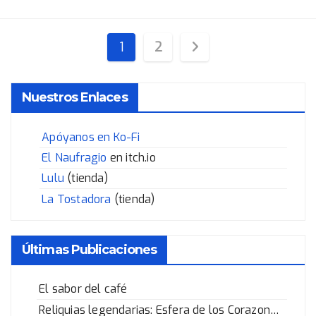
Paginación
1
2
de
Nuestros Enlaces
entradas
Apóyanos en Ko-Fi
El Naufragio
en itch.io
Lulu
(tienda)
La Tostadora
(tienda)
Últimas Publicaciones
El sabor del café
Reliquias legendarias: Esfera de los Corazones Rotos