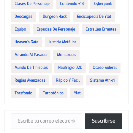
Clases De Personaje
Contenido +18
Cyberpunk
Descargas
Dungeon Hack
Enciclopedia De Ylat
Equipo
Especies De Personaje
Estrellas Errantes
Heaven's Gate
Justicia Metálica
Mirando Al Pasado
Monstruos
Mundo De Tinieblas
Naufragio D20
Ocaso Sideral
Reglas Avanzadas
Rápido Y Fácil
Sistema Athkri
Trasfondo
Turbotónico
Ylat
Escribe tu correo electrónico…
Suscribirse