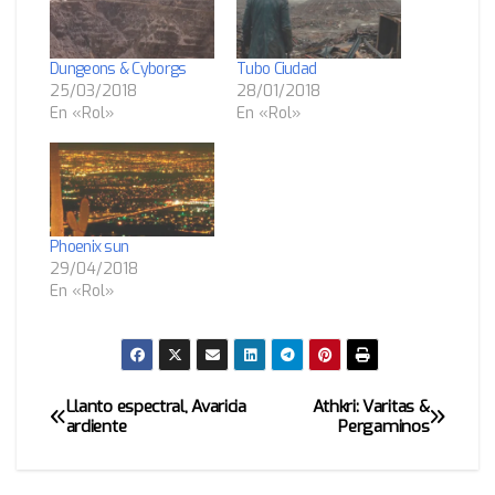
Dungeons & Cyborgs
Tubo Ciudad
25/03/2018
28/01/2018
En «Rol»
En «Rol»
Phoenix sun
29/04/2018
En «Rol»
Llanto espectral, Avaricia
Athkri: Varitas &
Navegación
ardiente
Pergaminos
de