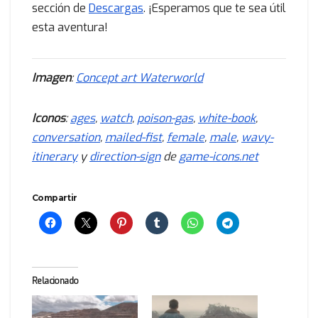
sección de
Descargas
. ¡Esperamos que te sea útil
esta aventura!
Imagen
:
Concept art Waterworld
Iconos
:
ages
,
watch
,
poison-gas
,
white-book
,
conversation
,
mailed-fist
,
female
,
male
,
wavy-
itinerary
y
direction-sign
de
game-icons.net
Compartir
Relacionado