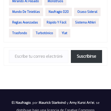
Mirando Al Pasado
Monstruos
Mundo De Tinieblas
Naufragio D20
Ocaso Sideral
Reglas Avanzadas
Rápido Y Fácil
Sistema Athkri
Trasfondo
Turbotónico
Ylat
Escribe tu correo electrónico…
Suscribirse
El Naufragio
, por
Maurick Starkvind
y
Amy Kuroi An'ei
, se
distribuye bajo una
licencia de Creative Commons