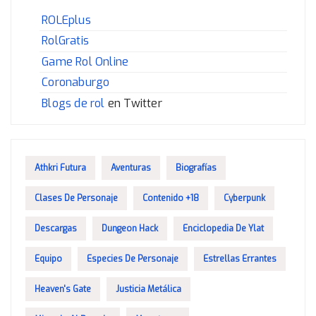
ROLEplus
RolGratis
Game Rol Online
Coronaburgo
Blogs de rol
en Twitter
Athkri Futura
Aventuras
Biografías
Clases De Personaje
Contenido +18
Cyberpunk
Descargas
Dungeon Hack
Enciclopedia De Ylat
Equipo
Especies De Personaje
Estrellas Errantes
Heaven's Gate
Justicia Metálica