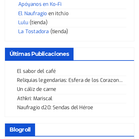
Apóyanos en Ko-Fi
El Naufragio
en itch.io
Lulu
(tienda)
La Tostadora
(tienda)
Últimas Publicaciones
El sabor del café
Reliquias legendarias: Esfera de los Corazones Rotos
Un cáliz de carne
Athkri: Mariscal
Naufragio d20: Sendas del Héroe
Blogroll