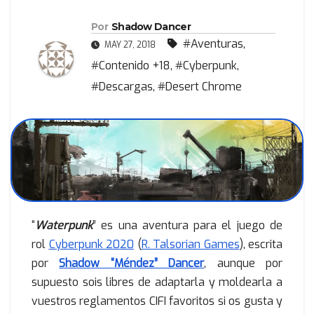
Por
Shadow Dancer
#Aventuras
,
MAY 27, 2018
#Contenido +18
,
#Cyberpunk
,
#Descargas
,
#Desert Chrome
“
Waterpunk
” es una aventura para el juego de
rol
Cyberpunk 2020
(
R. Talsorian Games
), escrita
por
Shadow “Méndez” Dancer
, aunque por
supuesto sois libres de adaptarla y moldearla a
vuestros reglamentos CIFI favoritos si os gusta y