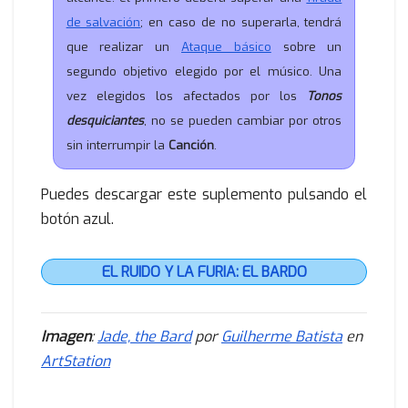
de salvación
; en caso de no superarla, tendrá
que realizar un
Ataque básico
sobre un
segundo objetivo elegido por el músico. Una
vez elegidos los afectados por los
Tonos
desquiciantes
, no se pueden cambiar por otros
sin interrumpir la
Canción
.
Puedes descargar este suplemento pulsando el
botón azul.
EL RUIDO Y LA FURIA: EL BARDO
Imagen
:
Jade, the Bard
por
Guilherme Batista
en
ArtStation