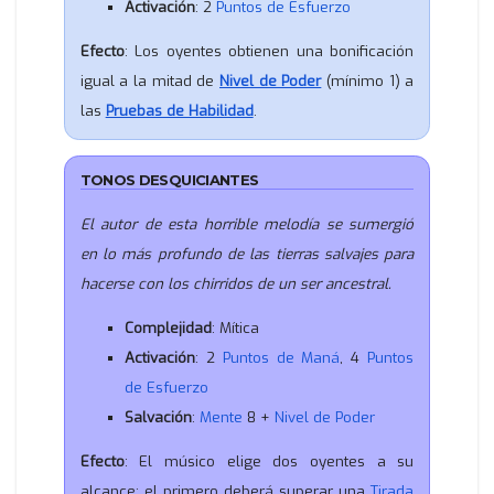
Activación
: 2
Puntos de Esfuerzo
Efecto
: Los oyentes obtienen una bonificación
igual a la mitad de
Nivel de Poder
(mínimo 1) a
las
Pruebas de Habilidad
.
TONOS DESQUICIANTES
El autor de esta horrible melodía se sumergió
en lo más profundo de las tierras salvajes para
hacerse con los chirridos de un ser ancestral.
Complejidad
: Mítica
Activación
: 2
Puntos de Maná
, 4
Puntos
de Esfuerzo
Salvación
:
Mente
8 +
Nivel de Poder
Efecto
: El músico elige dos oyentes a su
alcance: el primero deberá superar una
Tirada