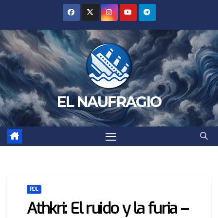
Saltar
al
contenido
EL NAUFRAGIO
ROL
Athkri: El ruido y la furia –