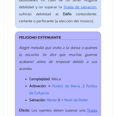
debilidades. En caso de no tener ninguna
debilidad y no superar la
Tirada de salvación
,
sufrirán debilidad al
Daño
contundente,
cortante o perforante (a elección del músico).
FELICIDAD EXTENUANTE
Alegre melodía que invita a la danza a quienes
la escucha. Se dice que muchas guerras
acabaron antes de empezar debido a sus
acordes.
Complejidad
: Mítica
Activación
: 4
Puntos de Maná
, 2
Puntos
de Esfuerzo
Salvación
:
Mente
8 +
Nivel de Poder
Efecto
: Los oyentes deben superar una
Tirada