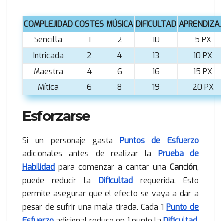
COMPLEJIDAD
COSTES
MÚSICA
DIFICULTAD
APRENDIZA
Sencilla
1
2
10
5 PX
Intricada
2
4
13
10 PX
Maestra
4
6
16
15 PX
Mítica
6
8
19
20 PX
Esforzarse
Si un personaje gasta
Puntos de Esfuerzo
adicionales antes de realizar la
Prueba de
Habilidad
para comenzar a cantar una
Canción
,
puede reducir la
Dificultad
requerida. Esto
permite asegurar que el efecto se vaya a dar a
pesar de sufrir una mala tirada. Cada 1
Punto de
Esfuerzo
adicional reduce en 1 punto la
Dificultad
.