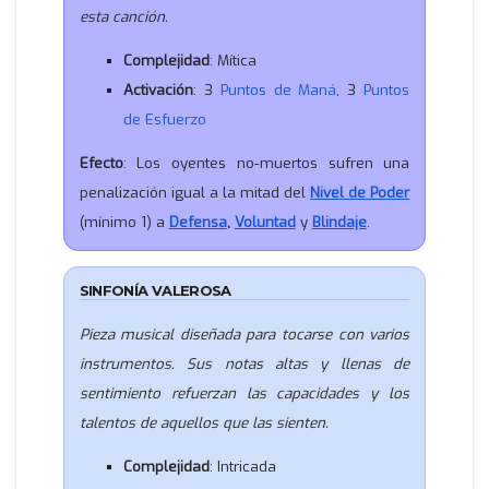
esta canción.
Complejidad
: Mítica
Activación
: 3
Puntos de Maná
, 3
Puntos
de Esfuerzo
Efecto
: Los oyentes no-muertos sufren una
penalización igual a la mitad del
Nivel de Poder
(mínimo 1) a
Defensa
,
Voluntad
y
Blindaje
.
SINFONÍA VALEROSA
Pieza musical diseñada para tocarse con varios
instrumentos. Sus notas altas y llenas de
sentimiento refuerzan las capacidades y los
talentos de aquellos que las sienten.
Complejidad
: Intricada