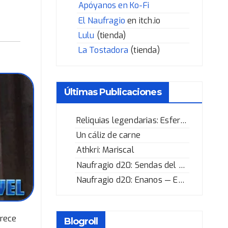
Apóyanos en Ko-Fi
El Naufragio
en itch.io
Lulu
(tienda)
La Tostadora
(tienda)
Últimas Publicaciones
Reliquias legendarias: Esfera de los Corazones Rotos
Un cáliz de carne
Athkri: Mariscal
Naufragio d20: Sendas del Héroe
Naufragio d20: Enanos — Enano selvático
frece
Blogroll