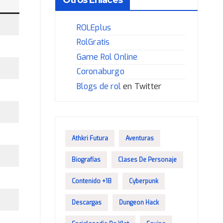
ROLEplus
RolGratis
Game Rol Online
Coronaburgo
Blogs de rol
en Twitter
Athkri Futura
Aventuras
Biografías
Clases De Personaje
Contenido +18
Cyberpunk
Descargas
Dungeon Hack