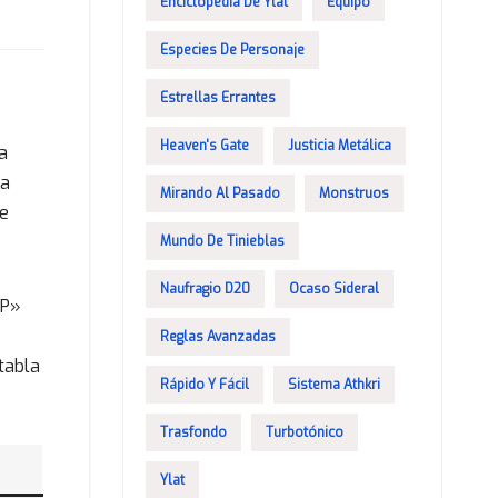
Enciclopedia De Ylat
Equipo
Especies De Personaje
Estrellas Errantes
Heaven's Gate
Justicia Metálica
a
da
Mirando Al Pasado
Monstruos
se
Mundo De Tinieblas
Naufragio D20
Ocaso Sideral
XP»
Reglas Avanzadas
tabla
Rápido Y Fácil
Sistema Athkri
Trasfondo
Turbotónico
Ylat