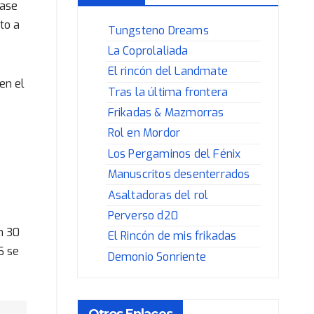
lase
to a
Tungsteno Dreams
La Coprolaliada
El rincón del Landmate
en el
Tras la última frontera
Frikadas & Mazmorras
Rol en Mordor
Los Pergaminos del Fénix
Manuscritos desenterrados
Asaltadoras del rol
Perverso d20
n 30
El Rincón de mis frikadas
6 se
Demonio Sonriente
Otros Enlaces