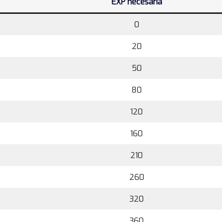
EXP necesaria
0
20
50
80
120
160
210
260
320
360