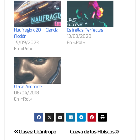
Naufragio d20 — Ciencia
Estrellas Perfectas
Ficción
13/03/2020
15/09/2023
En «Rol»
En «Rol»
Clase Androide
06/04/2018
En «Rol»
Clases: Licántropo
Cueva de los Hibiscos
Navegación