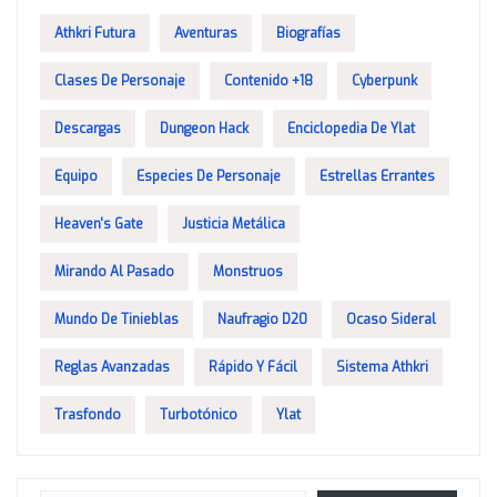
Athkri Futura
Aventuras
Biografías
Clases De Personaje
Contenido +18
Cyberpunk
Descargas
Dungeon Hack
Enciclopedia De Ylat
Equipo
Especies De Personaje
Estrellas Errantes
Heaven's Gate
Justicia Metálica
Mirando Al Pasado
Monstruos
Mundo De Tinieblas
Naufragio D20
Ocaso Sideral
Reglas Avanzadas
Rápido Y Fácil
Sistema Athkri
Trasfondo
Turbotónico
Ylat
Escribe tu correo electrónico…