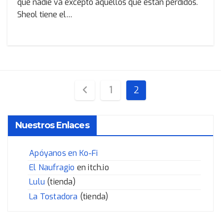
que nadie va excepto aquellos que están perdidos.
Sheol tiene el…
Paginación
1
2
de
Nuestros Enlaces
entradas
Apóyanos en Ko-Fi
El Naufragio
en itch.io
Lulu
(tienda)
La Tostadora
(tienda)