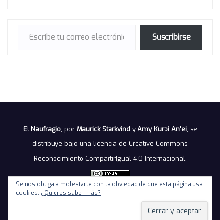
Escribe tu correo electrónico…
Suscribirse
El Naufragio
, por
Maurick Starkvind
y
Amy Kuroi An'ei
, se
distribuye bajo una
licencia de Creative Commons
Reconocimiento-CompartirIgual 4.0 Internacional
.
Se nos obliga a molestarte con la obviedad de que esta página usa
cookies.
¿Quieres saber más?
Política de privacidad