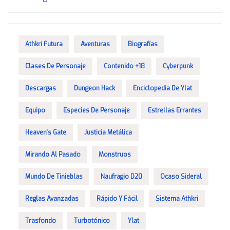
Athkri Futura
Aventuras
Biografías
Clases De Personaje
Contenido +18
Cyberpunk
Descargas
Dungeon Hack
Enciclopedia De Ylat
Equipo
Especies De Personaje
Estrellas Errantes
Heaven's Gate
Justicia Metálica
Mirando Al Pasado
Monstruos
Mundo De Tinieblas
Naufragio D20
Ocaso Sideral
Reglas Avanzadas
Rápido Y Fácil
Sistema Athkri
Trasfondo
Turbotónico
Ylat