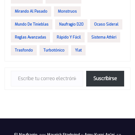
Mirando Al Pasado
Monstruos
Mundo De Tinieblas
Naufragio D20
Ocaso Sideral
Reglas Avanzadas
Rápido Y Fácil
Sistema Athkri
Trasfondo
Turbotónico
Ylat
Escribe tu correo electrónico…
Suscribirse
El Naufragio
, por
Maurick Starkvind
y
Amy Kuroi An'ei
, se