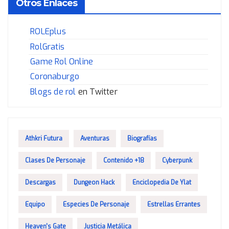
Otros Enlaces
ROLEplus
RolGratis
Game Rol Online
Coronaburgo
Blogs de rol
en Twitter
Athkri Futura
Aventuras
Biografías
Clases De Personaje
Contenido +18
Cyberpunk
Descargas
Dungeon Hack
Enciclopedia De Ylat
Equipo
Especies De Personaje
Estrellas Errantes
Heaven's Gate
Justicia Metálica