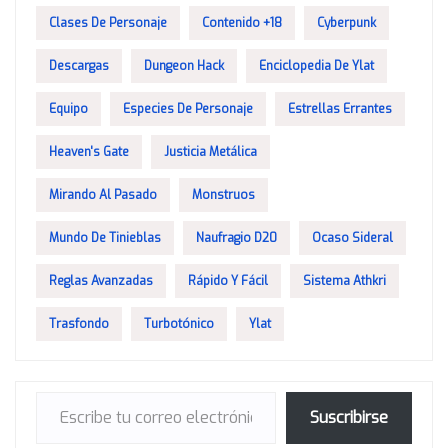
Clases De Personaje
Contenido +18
Cyberpunk
Descargas
Dungeon Hack
Enciclopedia De Ylat
Equipo
Especies De Personaje
Estrellas Errantes
Heaven's Gate
Justicia Metálica
Mirando Al Pasado
Monstruos
Mundo De Tinieblas
Naufragio D20
Ocaso Sideral
Reglas Avanzadas
Rápido Y Fácil
Sistema Athkri
Trasfondo
Turbotónico
Ylat
Escribe tu correo electrónico…
Suscribirse