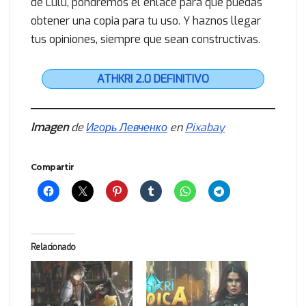
de Lulu, pondremos el enlace para que puedas
obtener una copia para tu uso. Y haznos llegar
tus opiniones, siempre que sean constructivas.
ATHKRI 2.0 DEFINITIVO
Imagen
de
Игорь Левченко
en
Pixabay
Compartir
Relacionado