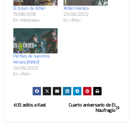
El futuro de Athkri
Athkri: Heroica
19/08/2018
25/06/2022
En «Noticias»
En «Rol»
Perfiles de nuestros
héroes [Athkri]
24/06/2023
En «Rol»
El adiós a Kael
Cuarto aniversario de El
Navegación
Naufragio
de
entradas